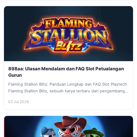
898aa: Ulasan Mendalam dan FAQ Slot Petualangan
Gurun
Flaming Stallion Blitz: Panduan Lengkap dan FAQ Slot Playtech
Flaming Stallion Blitz, sebuah karya terbaru dari pengembang
ternama Playtech, membawa...
02 Jul 2026