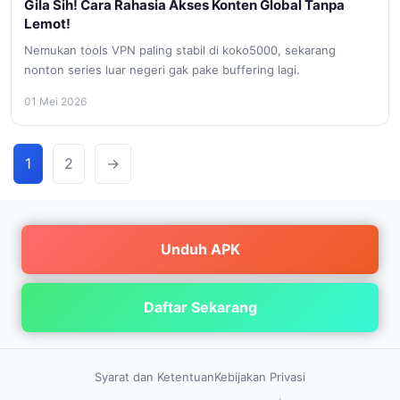
Gila Sih! Cara Rahasia Akses Konten Global Tanpa
Lemot!
Nemukan tools VPN paling stabil di koko5000, sekarang
nonton series luar negeri gak pake buffering lagi.
01 Mei 2026
1
2
→
Unduh APK
Daftar Sekarang
Syarat dan Ketentuan
Kebijakan Privasi