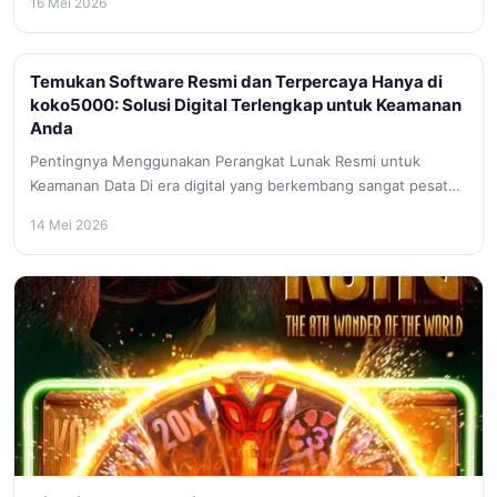
16 Mei 2026
Temukan Software Resmi dan Terpercaya Hanya di
koko5000: Solusi Digital Terlengkap untuk Keamanan
Anda
Pentingnya Menggunakan Perangkat Lunak Resmi untuk
Keamanan Data Di era digital yang berkembang sangat pesat
saat ini, kebutuhan akan perangkat...
14 Mei 2026