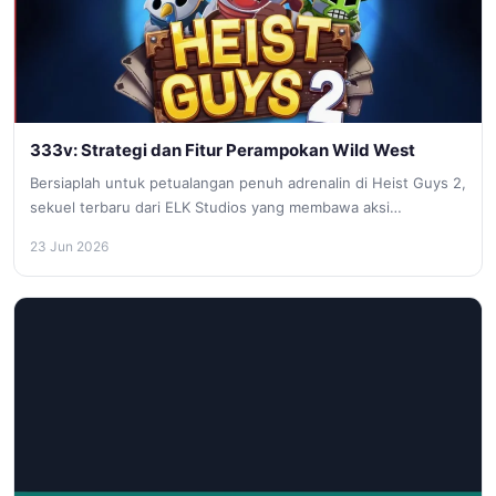
333v: Strategi dan Fitur Perampokan Wild West
Bersiaplah untuk petualangan penuh adrenalin di Heist Guys 2,
sekuel terbaru dari ELK Studios yang membawa aksi
perampokan ke padang...
23 Jun 2026