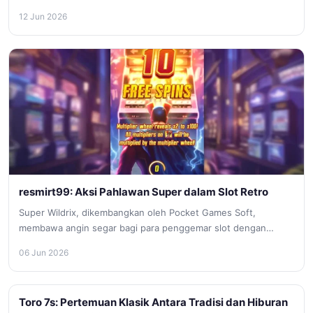
mesin buah klasik dengan fitur...
12 Jun 2026
resmirt99: Aksi Pahlawan Super dalam Slot Retro
Super Wildrix, dikembangkan oleh Pocket Games Soft,
membawa angin segar bagi para penggemar slot dengan
menggabungkan estetika retro arcade dan...
06 Jun 2026
Toro 7s: Pertemuan Klasik Antara Tradisi dan Hiburan