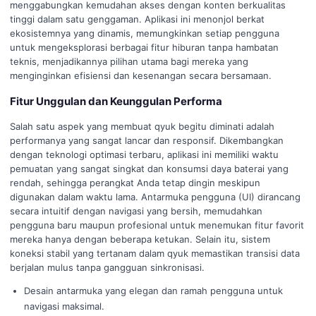
menggabungkan kemudahan akses dengan konten berkualitas
tinggi dalam satu genggaman. Aplikasi ini menonjol berkat
ekosistemnya yang dinamis, memungkinkan setiap pengguna
untuk mengeksplorasi berbagai fitur hiburan tanpa hambatan
teknis, menjadikannya pilihan utama bagi mereka yang
menginginkan efisiensi dan kesenangan secara bersamaan.
Fitur Unggulan dan Keunggulan Performa
Salah satu aspek yang membuat qyuk begitu diminati adalah
performanya yang sangat lancar dan responsif. Dikembangkan
dengan teknologi optimasi terbaru, aplikasi ini memiliki waktu
pemuatan yang sangat singkat dan konsumsi daya baterai yang
rendah, sehingga perangkat Anda tetap dingin meskipun
digunakan dalam waktu lama. Antarmuka pengguna (UI) dirancang
secara intuitif dengan navigasi yang bersih, memudahkan
pengguna baru maupun profesional untuk menemukan fitur favorit
mereka hanya dengan beberapa ketukan. Selain itu, sistem
koneksi stabil yang tertanam dalam qyuk memastikan transisi data
berjalan mulus tanpa gangguan sinkronisasi.
Desain antarmuka yang elegan dan ramah pengguna untuk
navigasi maksimal.