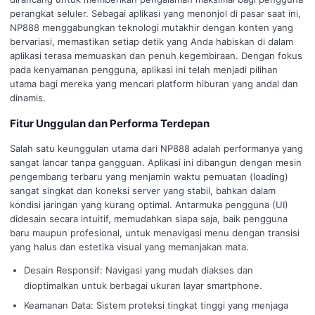
perangkat seluler. Sebagai aplikasi yang menonjol di pasar saat ini,
NP888 menggabungkan teknologi mutakhir dengan konten yang
bervariasi, memastikan setiap detik yang Anda habiskan di dalam
aplikasi terasa memuaskan dan penuh kegembiraan. Dengan fokus
pada kenyamanan pengguna, aplikasi ini telah menjadi pilihan
utama bagi mereka yang mencari platform hiburan yang andal dan
dinamis.
Fitur Unggulan dan Performa Terdepan
Salah satu keunggulan utama dari NP888 adalah performanya yang
sangat lancar tanpa gangguan. Aplikasi ini dibangun dengan mesin
pengembang terbaru yang menjamin waktu pemuatan (loading)
sangat singkat dan koneksi server yang stabil, bahkan dalam
kondisi jaringan yang kurang optimal. Antarmuka pengguna (UI)
didesain secara intuitif, memudahkan siapa saja, baik pengguna
baru maupun profesional, untuk menavigasi menu dengan transisi
yang halus dan estetika visual yang memanjakan mata.
Desain Responsif: Navigasi yang mudah diakses dan
dioptimalkan untuk berbagai ukuran layar smartphone.
Keamanan Data: Sistem proteksi tingkat tinggi yang menjaga