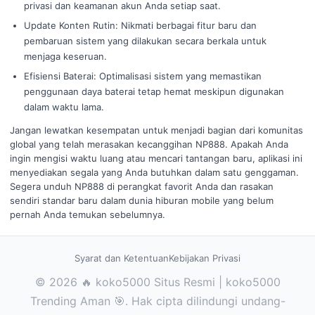
privasi dan keamanan akun Anda setiap saat.
Update Konten Rutin: Nikmati berbagai fitur baru dan
pembaruan sistem yang dilakukan secara berkala untuk
menjaga keseruan.
Efisiensi Baterai: Optimalisasi sistem yang memastikan
penggunaan daya baterai tetap hemat meskipun digunakan
dalam waktu lama.
Jangan lewatkan kesempatan untuk menjadi bagian dari komunitas
global yang telah merasakan kecanggihan NP888. Apakah Anda
ingin mengisi waktu luang atau mencari tantangan baru, aplikasi ini
menyediakan segala yang Anda butuhkan dalam satu genggaman.
Segera unduh NP888 di perangkat favorit Anda dan rasakan
sendiri standar baru dalam dunia hiburan mobile yang belum
pernah Anda temukan sebelumnya.
Syarat dan Ketentuan
Kebijakan Privasi
© 2026 🔥 koko5000 Situs Resmi | koko5000
Trending Aman 🎯. Hak cipta dilindungi undang-